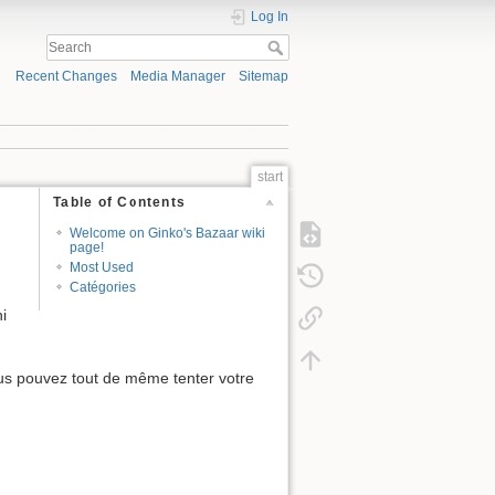
Log In
Recent Changes
Media Manager
Sitemap
start
Table of Contents
Welcome on Ginko's Bazaar wiki
page!
Most Used
Catégories
i
vous pouvez tout de même tenter votre