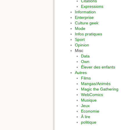
Citations
Expressions
Information
Enterprise
Culture geek
Mode
Infos pratiques
Sport
Opinion
Misc
Data
Own
Élever des enfants
Autres
Films
Mangas/Animés
Magic the Gathering
WebComics
Musique
Jeux
Economie
À lire
politique