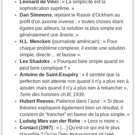
Léonard de Vinci
: « La simplicité est la
sophistication suprême. »
Dan Simmons
, rejetant le Rasoir d'Ockham au
profit d'un axiome inverse : « toutes choses étant
égales par ailleurs, la solution la plus simple est
généralement une ânerie. »
H.L. Mencken
(journaliste américain) : « Pour
chaque problème complexe, il existe une solution
simple, directe… et fausse ».
Les Shadoks
: « Pourquoi faire simple quand on
peut faire compliqué ‽ »
Antoine de Saint-Exupéry
: « Il semble que la
perfection soit atteinte non quand il n'y a plus rien à
ajouter, mais quand il n'y a plus rien à retrancher »,
Terre des hommes ch.III, 1939
.
Hubert Reeves
,
Patience dans l’azur
: « Si deux
théories expliquent également bien un résultat, il
convient de “trancher” en faveur de la plus simple. »
Ludwig Mies van der Rohe
: « Less is more ».
Contact (1997)
: « […] Qu'est-ce qui est le plus
plausible ? Qu'un Dieu tout-puissant ait créé