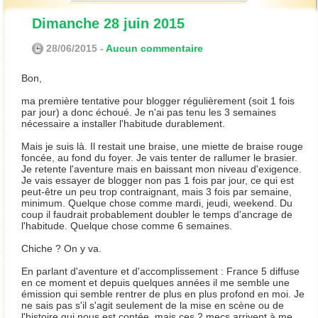
Dimanche 28 juin 2015
28/06/2015 -
Aucun commentaire
Bon,
ma première tentative pour blogger régulièrement (soit 1 fois
par jour) a donc échoué. Je n'ai pas tenu les 3 semaines
nécessaire a installer l'habitude durablement.
Mais je suis là. Il restait une braise, une miette de braise rouge
foncée, au fond du foyer. Je vais tenter de rallumer le brasier.
Je retente l'aventure mais en baissant mon niveau d'exigence.
Je vais essayer de blogger non pas 1 fois par jour, ce qui est
peut-être un peu trop contraignant, mais 3 fois par semaine,
minimum. Quelque chose comme mardi, jeudi, weekend. Du
coup il faudrait probablement doubler le temps d'ancrage de
l'habitude. Quelque chose comme 6 semaines.
Chiche ? On y va.
En parlant d'aventure et d'accomplissement : France 5 diffuse
en ce moment et depuis quelques années il me semble une
émission qui semble rentrer de plus en plus profond en moi. Je
ne sais pas s'il s'agit seulement de la mise en scène ou de
l'histoire qui nous est contée, mais ces 2 mecs arrivent à me