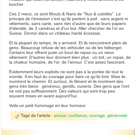
toucher.
Ces 2 mecs, ce sont Mouts & Nans de "Nus & culottés". Le
principe de l'émission c'est qu'ils partent à poil : sans argent ni
vêtements, sans carte, sans rien d'autre que de leurs papiers
d'identité, de 3 caméras et d'un but. Aller chercher de l'or en
Suisse. Dormir dans un château hanté écossais.
Et la plupart du temps, ils y arrivent. Et ils rencontrent plein de
gens. Beaucoup refuse de les véhiculer ou de les héberger.
Certains leur offrent juste un bout de repas ou un vieux
vêtement. D'autres leur donnent bien plus : un toit, un repas, de
la chaleur humaine, de l'or, de l'amour. C'est assez fascinant.
Évidemment leurs exploits ne sont pas à la portée de tout le
monde. Il en faut du courage pour faire ce qu'ils font. Mais ils
montrent le chemin. Et surtout, ils filment et ils montrent des
gens très biens : généreux, gentils, ouverts. Des gens que l'ont
ne voit pas suffisamment. Des valeurs qui sont trop peu
souvent mises en avant aujourd'hui.
Voila un petit hommage en leur honneur.
Tags de l'article :
amour
,
confiance
,
courage
,
générosité