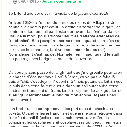
04/07/2015 -
Aucun commentaire
1e billet d'une série sur ma visite de la japan expo 2015 !
Arrivée 10h20 à l'entrée du parc des expos de Villepinte. Je
connais le chemin par cœur : à droite en sortant de la gare, on
contourne tout un hall par l'extérieur avant de pénétrer dans le
"hall de la mort" pour affronter les "files d'attente éternelles de
l'oubli infini". Bon j'exagère, normalement, quand on a déjà son
pass, c'est relativement rapide (par contre, acheter son entrée
sur place le dimanche, faut vraiment aimer la douleur).
Normalement c'est rapide. Normalement... sauf quand le staff
n'a pas reçu ses badges le matin de l'ouverture........ -
_______________-'
Du coup je suis passé de "argh faut que j'me grouille pour avoir
la chance d'écouter Yaya Han" à "argh, ça va pas le faire là"
puis à "shit, c'est déjà fini" et enfin à "mais putain, ça fait 2h que
je suis dans cette foutue queue dans un hall surchauffé cerné
d'ados en transpiration (dans les 35° si je me fie aux gouttes de
sueur qui descendaient le long de mon échine, et j'étais pas
très couvert).
'Fin bref, j'ai fini par apercevoir les portiques de check des
tickets. Quand je les ai franchis et que je me suis retrouvé dans
l'entrée du hall 5 (celle toute blanche avec la verrière, la
consigne, les cosplayeurs et cosplayeuses qui peaufinent leurs
déguisements, la file d'attente en serpentin de l'ATM...) j'ai pu