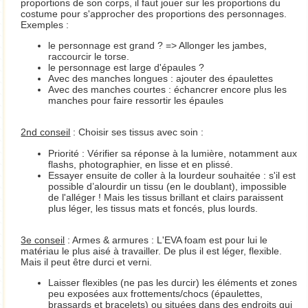
proportions de son corps, il faut jouer sur les proportions du
costume pour s'approcher des proportions des personnages.
Exemples :
le personnage est grand ? => Allonger les jambes,
raccourcir le torse.
le personnage est large d'épaules ?
Avec des manches longues : ajouter des épaulettes
Avec des manches courtes : échancrer encore plus les
manches pour faire ressortir les épaules
2nd conseil
: Choisir ses tissus avec soin :
Priorité : Vérifier sa réponse à la lumière, notamment aux
flashs, photographier, en lisse et en plissé.
Essayer ensuite de coller à la lourdeur souhaitée : s'il est
possible d’alourdir un tissu (en le doublant), impossible
de l'alléger ! Mais les tissus brillant et clairs paraissent
plus léger, les tissus mats et foncés, plus lourds.
3e conseil
: Armes & armures : L'EVA foam est pour lui le
matériau le plus aisé à travailler. De plus il est léger, flexible.
Mais il peut être durci et verni.
Laisser flexibles (ne pas les durcir) les éléments et zones
peu exposées aux frottements/chocs (épaulettes,
brassards et bracelets) ou situées dans des endroits qui