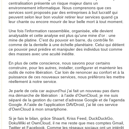
centralisation présente un risque majeur dans un
environnement informatique. Nous comprenons que ces
services sont proposés par des entreprises à but lucratif qui
peuvent selon leur bon vouloir retirer leur services quand ça
leur chante ou encore mourir de leur belle mort à tout moment.
Une fois l'information rassemblée, organisée, elle devient
analysable et cette analyse est plus qu'une mine d'or : une
mine de platine. C'est du pouvoir en barre, du contrôle fin
comme de la dentelle à une échelle planétaire. Celui qui détient
ce pouvoir peut prédire et manipuler des individus tout comme
des masses avec une acuité inédite.
En plus de cette conscience, nous savons pour certains
construire, pour les autres, installer, configurer et maintenir les
outils de notre libération. Car loin de renoncer au confort et à la
puissance de ces nouveaux services, nous préférons les mettre
réellement à notre service.
Je parle de cela car aujourd'hui j'ai fait un nouveau pas dans
ma démarche de libération : à l'aide d'OwnCloud, je me suis
séparé de la gestion du carnet d'adresse Google et de l'agenda
Google. A l'aide de l'application DAVDroid, j'ai lié ces service
d'OwnCloud à mon smartphone.
Si je fais le bilan, grâce Shaarli, Kriss Feed, DuckDuckGo,
DokuWiki et OwnCloud, il ne me reste que mes comptes Gmail,
Twitter et Facebook. Comme les réseaux sociaux ont un intérêt