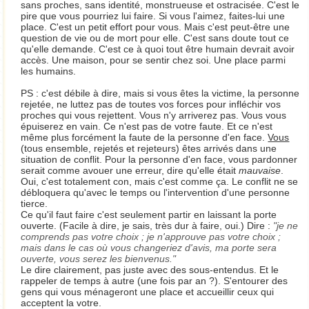
sans proches, sans identité, monstrueuse et ostracisée. C'est le
pire que vous pourriez lui faire. Si vous l'aimez, faites-lui une
place. C'est un petit effort pour vous. Mais c'est peut-être une
question de vie ou de mort pour elle. C'est sans doute tout ce
qu'elle demande. C'est ce à quoi tout être humain devrait avoir
accès. Une maison, pour se sentir chez soi. Une place parmi
les humains.
PS : c'est débile à dire, mais si vous êtes la victime, la personne
rejetée, ne luttez pas de toutes vos forces pour infléchir vos
proches qui vous rejettent. Vous n'y arriverez pas. Vous vous
épuiserez en vain. Ce n'est pas de votre faute. Et ce n'est
même plus forcément la faute de la personne d'en face.
Vous
(tous ensemble, rejetés et rejeteurs) êtes arrivés dans une
situation de conflit. Pour la personne d'en face, vous pardonner
serait comme avouer une erreur, dire qu'elle était
mauvaise
.
Oui, c'est totalement con, mais c'est comme ça. Le conflit ne se
débloquera qu'avec le temps ou l'intervention d'une personne
tierce.
Ce qu'il faut faire c'est seulement partir en laissant la porte
ouverte. (Facile à dire, je sais, très dur à faire, oui.) Dire :
je ne
comprends pas votre choix ; je n'approuve pas votre choix ;
mais dans le cas où vous changeriez d'avis, ma porte sera
ouverte, vous serez les bienvenus.
Le dire clairement, pas juste avec des sous-entendus. Et le
rappeler de temps à autre (une fois par an ?). S'entourer des
gens qui vous ménageront une place et accueillir ceux qui
acceptent la votre.