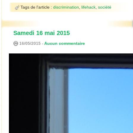
Tags de l'article :
discrimination
,
lifehack
,
société
Samedi 16 mai 2015
16/05/2015 -
Aucun commentaire