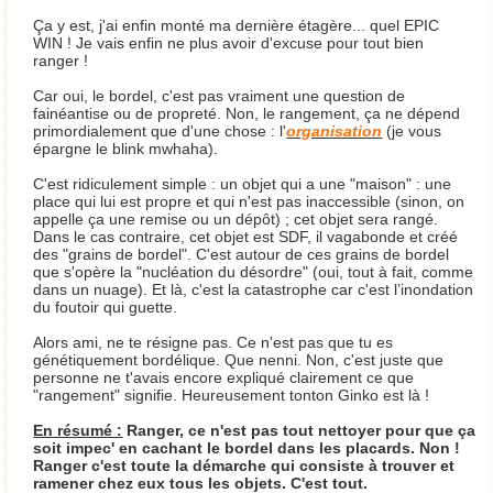
Ça y est, j'ai enfin monté ma dernière étagère... quel EPIC
WIN ! Je vais enfin ne plus avoir d'excuse pour tout bien
ranger !
Car oui, le bordel, c'est pas vraiment une question de
fainéantise ou de propreté. Non, le rangement, ça ne dépend
primordialement que d'une chose : l'
organisation
(je vous
épargne le blink mwhaha).
C'est ridiculement simple : un objet qui a une "maison" : une
place qui lui est propre et qui n'est pas inaccessible (sinon, on
appelle ça une remise ou un dépôt) ; cet objet sera rangé.
Dans le cas contraire, cet objet est SDF, il vagabonde et créé
des "grains de bordel". C'est autour de ces grains de bordel
que s'opère la "nucléation du désordre" (oui, tout à fait, comme
dans un nuage). Et là, c'est la catastrophe car c'est l’inondation
du foutoir qui guette.
Alors ami, ne te résigne pas. Ce n'est pas que tu es
génétiquement bordélique. Que nenni. Non, c'est juste que
personne ne t'avais encore expliqué clairement ce que
"rangement" signifie. Heureusement tonton Ginko est là !
En résumé :
Ranger, ce n'est pas tout nettoyer pour que ça
soit impec' en cachant le bordel dans les placards. Non !
Ranger c'est toute la démarche qui consiste à trouver et
ramener chez eux tous les objets. C'est tout.