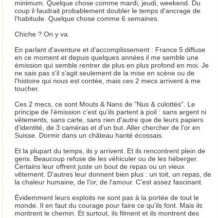
minimum. Quelque chose comme mardi, jeudi, weekend. Du
coup il faudrait probablement doubler le temps d'ancrage de
l'habitude. Quelque chose comme 6 semaines.
Chiche ? On y va.
En parlant d'aventure et d'accomplissement : France 5 diffuse
en ce moment et depuis quelques années il me semble une
émission qui semble rentrer de plus en plus profond en moi. Je
ne sais pas s'il s'agit seulement de la mise en scène ou de
l'histoire qui nous est contée, mais ces 2 mecs arrivent à me
toucher.
Ces 2 mecs, ce sont Mouts & Nans de "Nus & culottés". Le
principe de l'émission c'est qu'ils partent à poil : sans argent ni
vêtements, sans carte, sans rien d'autre que de leurs papiers
d'identité, de 3 caméras et d'un but. Aller chercher de l'or en
Suisse. Dormir dans un château hanté écossais.
Et la plupart du temps, ils y arrivent. Et ils rencontrent plein de
gens. Beaucoup refuse de les véhiculer ou de les héberger.
Certains leur offrent juste un bout de repas ou un vieux
vêtement. D'autres leur donnent bien plus : un toit, un repas, de
la chaleur humaine, de l'or, de l'amour. C'est assez fascinant.
Évidemment leurs exploits ne sont pas à la portée de tout le
monde. Il en faut du courage pour faire ce qu'ils font. Mais ils
montrent le chemin. Et surtout, ils filment et ils montrent des