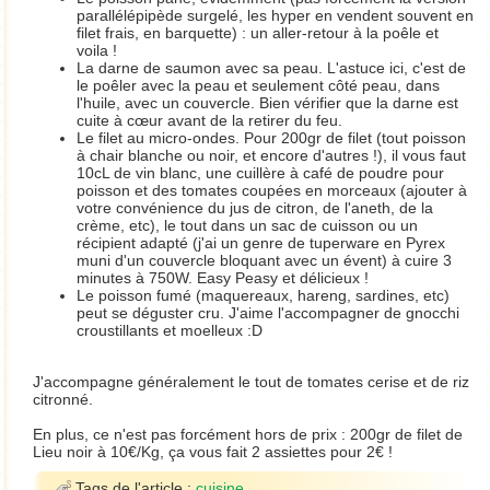
parallélépipède surgelé, les hyper en vendent souvent en
filet frais, en barquette) : un aller-retour à la poêle et
voila !
La darne de saumon avec sa peau. L'astuce ici, c'est de
le poêler avec la peau et seulement côté peau, dans
l'huile, avec un couvercle. Bien vérifier que la darne est
cuite à cœur avant de la retirer du feu.
Le filet au micro-ondes. Pour 200gr de filet (tout poisson
à chair blanche ou noir, et encore d'autres !), il vous faut
10cL de vin blanc, une cuillère à café de poudre pour
poisson et des tomates coupées en morceaux (ajouter à
votre convénience du jus de citron, de l'aneth, de la
crème, etc), le tout dans un sac de cuisson ou un
récipient adapté (j'ai un genre de tuperware en Pyrex
muni d'un couvercle bloquant avec un évent) à cuire 3
minutes à 750W. Easy Peasy et délicieux !
Le poisson fumé (maquereaux, hareng, sardines, etc)
peut se déguster cru. J'aime l'accompagner de gnocchi
croustillants et moelleux :D
J'accompagne généralement le tout de tomates cerise et de riz
citronné.
En plus, ce n'est pas forcément hors de prix : 200gr de filet de
Lieu noir à 10€/Kg, ça vous fait 2 assiettes pour 2€ !
Tags de l'article :
cuisine