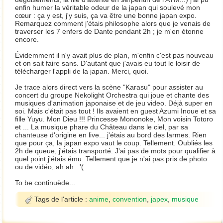
enfin humer la véritable odeur de la japan qui soulevé mon
cœur : ça y est, j'y suis, ça va être une bonne japan expo.
Remarquez comment j'étais philosophe alors que je venais de
traverser les 7 enfers de Dante pendant 2h ; je m'en étonne
encore.
Évidemment il n'y avait plus de plan, m'enfin c'est pas nouveau
et on sait faire sans. D'autant que j'avais eu tout le loisir de
télécharger l'appli de la japan. Merci, quoi.
Je trace alors direct vers la scène "Karasu" pour assister au
concert du groupe Nekolight Orchestra qui joue et chante des
musiques d'animation japonaise et de jeu video. Déjà super en
soi. Mais c'était pas tout ! Ils avaient en guest Azumi Inoue et sa
fille Yuyu. Mon Dieu !!! Princesse Mononoke, Mon voisin Totoro
et ... La musique phare du Château dans le ciel, par sa
chanteuse d'origine en live... j'étais au bord des larmes. Rien
que pour ça, la japan expo vaut le coup. Tellement. Oubliés les
2h de queue, j'étais transporté. J'ai pas de mots pour qualifier à
quel point j'étais ému. Tellement que je n'ai pas pris de photo
ou de vidéo, ah ah. :'(
To be continuède...
Tags de l'article :
anime
,
convention
,
japex
,
musique