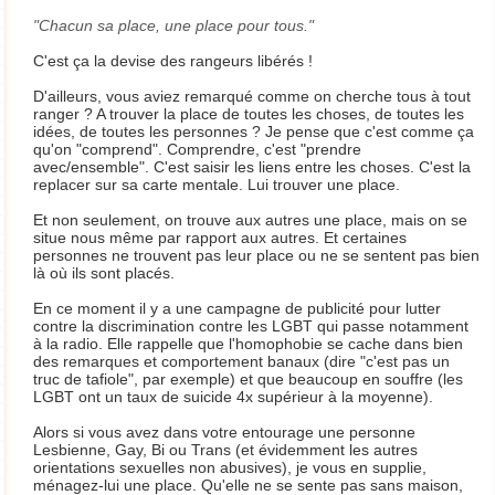
Chacun sa place, une place pour tous.
C'est ça la devise des rangeurs libérés !
D'ailleurs, vous aviez remarqué comme on cherche tous à tout
ranger ? A trouver la place de toutes les choses, de toutes les
idées, de toutes les personnes ? Je pense que c'est comme ça
qu'on "comprend". Comprendre, c'est "prendre
avec/ensemble". C'est saisir les liens entre les choses. C'est la
replacer sur sa carte mentale. Lui trouver une place.
Et non seulement, on trouve aux autres une place, mais on se
situe nous même par rapport aux autres. Et certaines
personnes ne trouvent pas leur place ou ne se sentent pas bien
là où ils sont placés.
En ce moment il y a une campagne de publicité pour lutter
contre la discrimination contre les LGBT qui passe notamment
à la radio. Elle rappelle que l'homophobie se cache dans bien
des remarques et comportement banaux (dire "c'est pas un
truc de tafiole", par exemple) et que beaucoup en souffre (les
LGBT ont un taux de suicide 4x supérieur à la moyenne).
Alors si vous avez dans votre entourage une personne
Lesbienne, Gay, Bi ou Trans (et évidemment les autres
orientations sexuelles non abusives), je vous en supplie,
ménagez-lui une place. Qu'elle ne se sente pas sans maison,