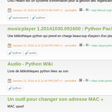
GNU Health est un système d'information pour la gestion des organisati
-
-
January 18, 2016 at 10:38:14 AM GMT+1
- permalink
-
http://linuxfr.or
opensource
python
musicplayer 1.20141030.091600 : Python Pac
Une bibliothèque python qui prend en charge beaucoup d'aspect d'un playe
-
-
January 13, 2016 at 11:12:44 PM GMT+1
- permalink
-
https://pypi.pyt
python
audio
Audio - Python Wiki
Liste de bibliothèques python liées au son
-
-
January 13, 2016 at 11:11:46 PM GMT+1
- permalink
-
https://wiki.pyth
python
Un outil pour changer son adresse MAC «
MAC spoof