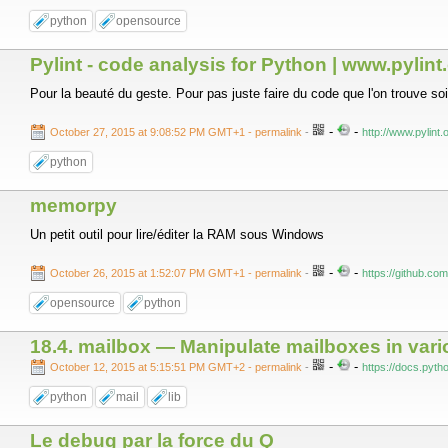
python
opensource
Pylint - code analysis for Python | www.pylint
Pour la beauté du geste. Pour pas juste faire du code que l'on trouve so
-
-
October 27, 2015 at 9:08:52 PM GMT+1
- permalink
-
http://www.pylint.
python
memorpy
Un petit outil pour lire/éditer la RAM sous Windows
-
-
October 26, 2015 at 1:52:07 PM GMT+1
- permalink
-
https://github.c
opensource
python
18.4. mailbox — Manipulate mailboxes in var
-
-
October 12, 2015 at 5:15:51 PM GMT+2
- permalink
-
https://docs.pytho
python
mail
lib
Le debug par la force du Q