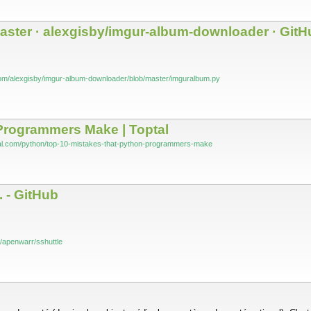
ster · alexgisby/imgur-album-downloader · GitH
.com/alexgisby/imgur-album-downloader/blob/master/imguralbum.py
rogrammers Make | Toptal
tal.com/python/top-10-mistakes-that-python-programmers-make
. - GitHub
m/apenwarr/sshuttle