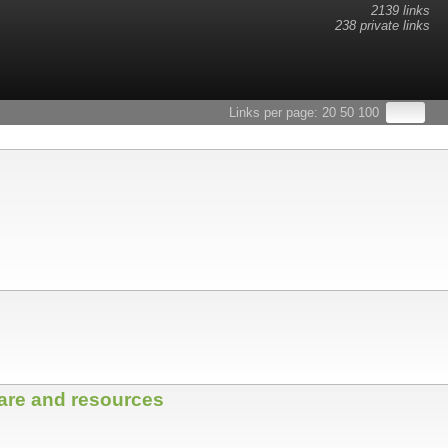
2139 links
238 private links
esults.
Links per page:
20
50
100
ware and resources