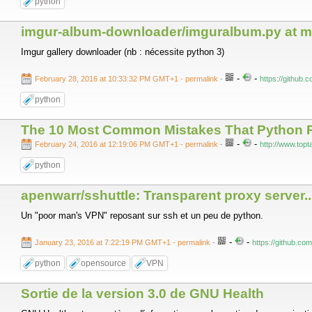
python
imgur-album-downloader/imguralbum.py at ma
Imgur gallery downloader (nb : nécessite python 3)
-
-
February 28, 2016 at 10:33:32 PM GMT+1
- permalink
-
https://github
python
The 10 Most Common Mistakes That Python P
-
-
February 24, 2016 at 12:19:06 PM GMT+1
- permalink
-
http://www.top
python
apenwarr/sshuttle: Transparent proxy server..
Un "poor man's VPN" reposant sur ssh et un peu de python.
-
-
January 23, 2016 at 7:22:19 PM GMT+1
- permalink
-
https://github.co
python
opensource
VPN
Sortie de la version 3.0 de GNU Health