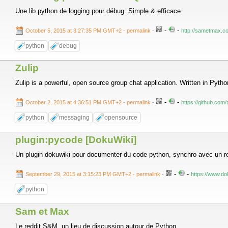
Une lib python de logging pour débug. Simple & efficace
-
-
October 5, 2015 at 3:27:35 PM GMT+2
- permalink
-
http://sametmax.co
python
debug
Zulip
Zulip is a powerful, open source group chat application. Written in Pyt
-
-
October 2, 2015 at 4:36:51 PM GMT+2
- permalink
-
https://github.com/z
python
messaging
opensource
plugin:pycode [DokuWiki]
Un plugin dokuwiki pour documenter du code python, synchro avec un rep
-
-
September 29, 2015 at 3:15:23 PM GMT+2
- permalink
-
https://www.do
python
Sam et Max
Le reddit S&M, un lieu de discussion autour de Python