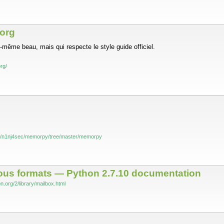
.org
i-même beau, mais qui respecte le style guide officiel.
org/
om/n1nj4sec/memorpy/tree/master/memorpy
ious formats — Python 2.7.10 documentation
n.org/2/library/mailbox.html