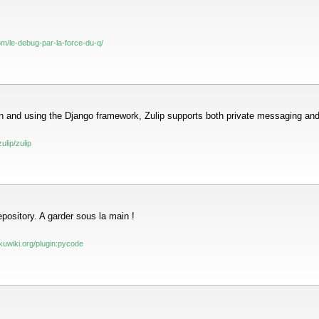
m/le-debug-par-la-force-du-q/
hon and using the Django framework, Zulip supports both private messaging an
ulip/zulip
ository. A garder sous la main !
kuwiki.org/plugin:pycode