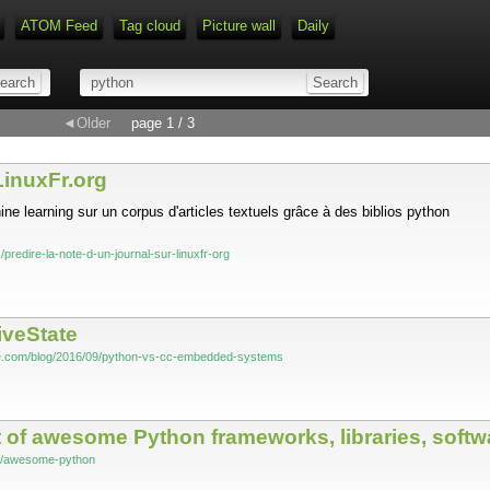
ATOM Feed
Tag cloud
Picture wall
Daily
Type 1 or more characters for r
◄Older
page 1 / 3
 LinuxFr.org
ne learning sur un corpus d'articles textuels grâce à des biblios python
s/predire-la-note-d-un-journal-sur-linuxfr-org
iveState
te.com/blog/2016/09/python-vs-cc-embedded-systems
t of awesome Python frameworks, libraries, soft
nta/awesome-python