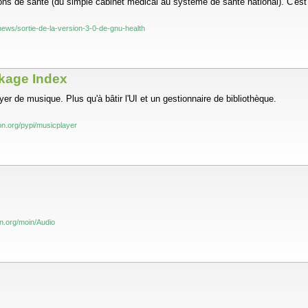
ons de santé (du simple cabinet médical au système de santé national). C'est
g/news/sortie-de-la-version-3-0-de-gnu-health
kage Index
r de musique. Plus qu'à bâtir l'UI et un gestionnaire de bibliothèque.
hon.org/pypi/musicplayer
on.org/moin/Audio