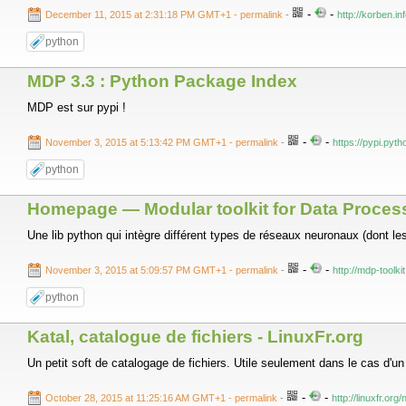
-
-
December 11, 2015 at 2:31:18 PM GMT+1
- permalink
-
http://korben.i
python
MDP 3.3 : Python Package Index
MDP est sur pypi !
-
-
November 3, 2015 at 5:13:42 PM GMT+1
- permalink
-
https://pypi.pyt
python
Homepage — Modular toolkit for Data Proces
Une lib python qui intègre différent types de réseaux neuronaux (dont les
-
-
November 3, 2015 at 5:09:57 PM GMT+1
- permalink
-
http://mdp-toolki
python
Katal, catalogue de fichiers - LinuxFr.org
Un petit soft de catalogage de fichiers. Utile seulement dans le cas d'u
-
-
October 28, 2015 at 11:25:16 AM GMT+1
- permalink
-
http://linuxfr.or