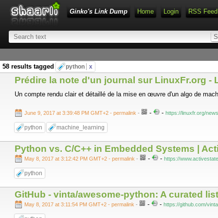
Ginko's Link Dump
Home
Login
RSS Feed
58 results tagged
python
x
Prédire la note d'un journal sur LinuxFr.org -
Un compte rendu clair et détaillé de la mise en œuvre d'un algo de machi
-
-
June 9, 2017 at 3:39:48 PM GMT+2
- permalink
-
https://linuxfr.org/new
python
machine_learning
Python vs. C/C++ in Embedded Systems | Act
-
-
May 8, 2017 at 3:12:42 PM GMT+2
- permalink
-
https://www.activesta
python
GitHub - vinta/awesome-python: A curated lis
-
-
May 8, 2017 at 3:11:54 PM GMT+2
- permalink
-
https://github.com/vi