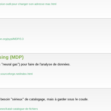
nfo/un-outil-pour-changer-son-adresse-mac.html
hon.org/pypi/MDP/3.3
sing (MDP)
 "neural gas") pour faire de l'analyse de données.
t.sourceforge.net/index.html
n besoin "sérieux" de catalogage, mais à garder sous le coude.
g/news/katal-catalogue-de-fichiers