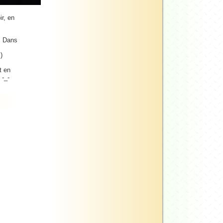
ir, en
s. Dans
)
t en
 -_-