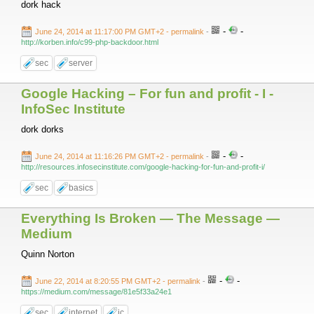
dork hack
-
-
June 24, 2014 at 11:17:00 PM GMT+2
- permalink
-
http://korben.info/c99-php-backdoor.html
sec
server
Google Hacking – For fun and profit - I -
InfoSec Institute
dork dorks
-
-
June 24, 2014 at 11:16:26 PM GMT+2
- permalink
-
http://resources.infosecinstitute.com/google-hacking-for-fun-and-profit-i/
sec
basics
Everything Is Broken — The Message —
Medium
Quinn Norton
-
-
June 22, 2014 at 8:20:55 PM GMT+2
- permalink
-
https://medium.com/message/81e5f33a24e1
sec
internet
ic