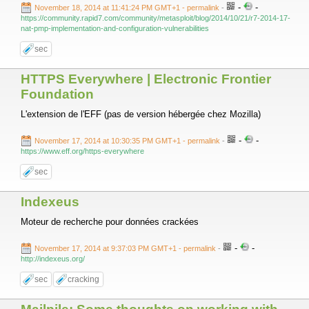
-
-
November 18, 2014 at 11:41:24 PM GMT+1
- permalink
-
https://community.rapid7.com/community/metasploit/blog/2014/10/21/r7-2014-17-
nat-pmp-implementation-and-configuration-vulnerabilities
sec
HTTPS Everywhere | Electronic Frontier
Foundation
L'extension de l'EFF (pas de version hébergée chez Mozilla)
-
-
November 17, 2014 at 10:30:35 PM GMT+1
- permalink
-
https://www.eff.org/https-everywhere
sec
Indexeus
Moteur de recherche pour données crackées
-
-
November 17, 2014 at 9:37:03 PM GMT+1
- permalink
-
http://indexeus.org/
sec
cracking