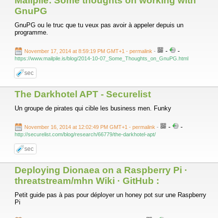
Mailpile: Some thoughts on working with
GnuPG
GnuPG ou le truc que tu veux pas avoir à appeler depuis un
programme.
-
-
November 17, 2014 at 8:59:19 PM GMT+1
- permalink
-
https://www.mailpile.is/blog/2014-10-07_Some_Thoughts_on_GnuPG.html
sec
The Darkhotel APT - Securelist
Un groupe de pirates qui cible les business men. Funky
-
-
November 16, 2014 at 12:02:49 PM GMT+1
- permalink
-
http://securelist.com/blog/research/66779/the-darkhotel-apt/
sec
Deploying Dionaea on a Raspberry Pi ·
threatstream/mhn Wiki · GitHub :
Petit guide pas à pas pour déployer un honey pot sur une Raspberry
Pi