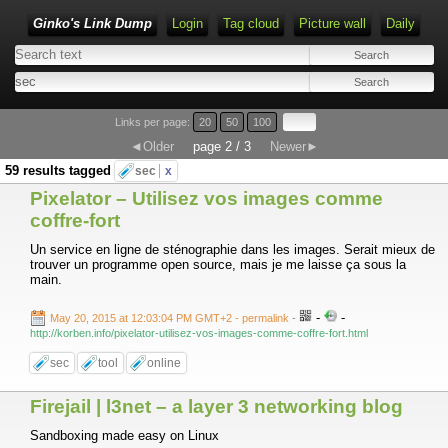
Ginko's Link Dump
Login
Tag cloud
Picture wall
Daily
Type 1 or more characters for results.
Links per page:
20
50
100
◄Older
page 2 / 3
Newer►
59 results tagged
sec
x
Pixelator – Utilisez vos images comme
coffre-fort
Un service en ligne de sténographie dans les images. Serait mieux de
trouver un programme open source, mais je me laisse ça sous la
main.
-
-
May 20, 2015 at 12:03:04 PM GMT+2
- permalink
-
http://korben.info/pixelator-utilisez-vos-images-comme-coffre-fort.html
sec
tool
online
Firejail | l3net – a layer 3 networking blog
Sandboxing made easy on Linux