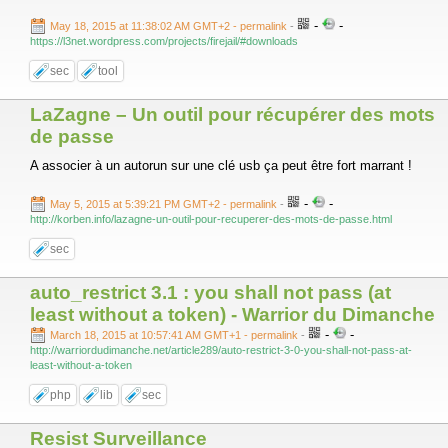
-
-
May 18, 2015 at 11:38:02 AM GMT+2
- permalink
-
https://l3net.wordpress.com/projects/firejail/#downloads
sec
tool
LaZagne – Un outil pour récupérer des mots
de passe
A associer à un autorun sur une clé usb ça peut être fort marrant !
-
-
May 5, 2015 at 5:39:21 PM GMT+2
- permalink
-
http://korben.info/lazagne-un-outil-pour-recuperer-des-mots-de-passe.html
sec
auto_restrict 3.1 : you shall not pass (at
least without a token) - Warrior du Dimanche
-
-
March 18, 2015 at 10:57:41 AM GMT+1
- permalink
-
http://warriordudimanche.net/article289/auto-restrict-3-0-you-shall-not-pass-at-
least-without-a-token
php
lib
sec
Resist Surveillance