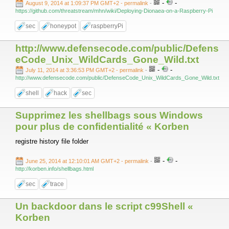
-
-
August 9, 2014 at 1:09:37 PM GMT+2
- permalink
-
https://github.com/threatstream/mhn/wiki/Deploying-Dionaea-on-a-Raspberry-Pi
sec
honeypot
raspberryPi
http://www.defensecode.com/public/Defens
eCode_Unix_WildCards_Gone_Wild.txt
-
-
July 11, 2014 at 3:36:53 PM GMT+2
- permalink
-
http://www.defensecode.com/public/DefenseCode_Unix_WildCards_Gone_Wild.txt
shell
hack
sec
Supprimez les shellbags sous Windows
pour plus de confidentialité « Korben
registre history file folder
-
-
June 25, 2014 at 12:10:01 AM GMT+2
- permalink
-
http://korben.info/shellbags.html
sec
trace
Un backdoor dans le script c99Shell «
Korben