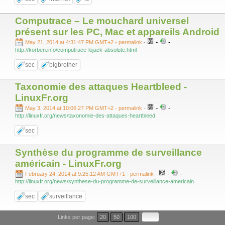
Computrace – Le mouchard universel
présent sur les PC, Mac et appareils Android
-
-
May 21, 2014 at 4:31:47 PM GMT+2
- permalink
-
http://korben.info/computrace-lojack-absolute.html
sec
bigbrother
Taxonomie des attaques Heartbleed -
LinuxFr.org
-
-
May 3, 2014 at 10:06:27 PM GMT+2
- permalink
-
http://linuxfr.org/news/taxonomie-des-attaques-heartbleed
sec
Synthèse du programme de surveillance
américain - LinuxFr.org
-
-
February 24, 2014 at 9:25:12 AM GMT+1
- permalink
-
http://linuxfr.org/news/synthese-du-programme-de-surveillance-americain
sec
surveillance
Links per page:
20
50
100