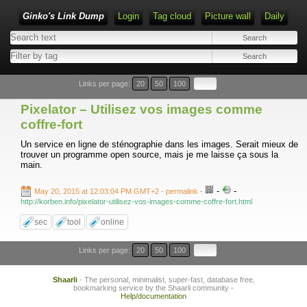
Ginko's Link Dump
Login
Tag cloud
Picture wall
Daily
Type 1 or more characters for results.
Links per page:
20
50
100
Pixelator – Utilisez vos images comme
coffre-fort
Un service en ligne de sténographie dans les images. Serait mieux de
trouver un programme open source, mais je me laisse ça sous la
main.
-
-
May 20, 2015 at 12:03:04 PM GMT+2
- permalink
-
http://korben.info/pixelator-utilisez-vos-images-comme-coffre-fort.html
sec
tool
online
Links per page:
20
50
100
Shaarli
- The personal, minimalist, super-fast, database free,
bookmarking service by the Shaarli community -
Help/documentation