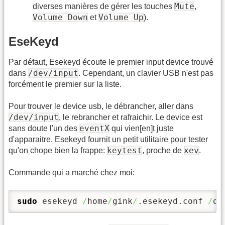
Mute
diverses manières de gérer les touches
,
Volume Down
Volume Up
et
).
EseKeyd
Par défaut, Esekeyd écoute le premier input device trouvé
/dev/input
dans
. Cependant, un clavier USB n'est pas
forcément le premier sur la liste.
Pour trouver le device usb, le débrancher, aller dans
/dev/input
, le rebrancher et rafraichir. Le device est
eventX
sans doute l'un des
qui vien[en]t juste
d'apparaitre. Esekeyd fournit un petit utilitaire pour tester
keytest
xev
qu'on chope bien la frappe:
, proche de
.
Commande qui a marché chez moi:
sudo
 esekeyd 
/
home
/
gink
/
.esekeyd.conf 
/
de