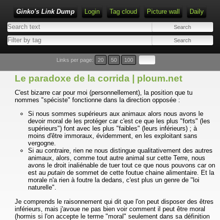
Ginko's Link Dump
Login
Tag cloud
Picture wall
Daily
Type 1 or more characters for results.
Links per page:
20
50
100
Le paradoxe de la corrida | ploum.net
C'est bizarre car pour moi (personnellement), la position que tu
nommes "spéciste" fonctionne dans la direction opposée :
Si nous sommes supérieurs aux animaux alors nous avons le
devoir moral de les protéger car c'est ce que les plus "forts" (les
supérieurs") font avec les plus "faibles" (leurs inférieurs) ; à
moins d'être immoraux, évidemment, en les exploitant sans
vergogne.
Si au contraire, rien ne nous distingue qualitativement des autres
animaux, alors, comme tout autre animal sur cette Terre, nous
avons le droit inaliénable de tuer tout ce que nous pouvons car on
est au
putain
de sommet de cette foutue chaine alimentaire. Et la
morale n'a rien à foutre la dedans, c'est plus un genre de "loi
naturelle".
Je comprends le raisonnement qui dit que l'on peut disposer des êtres
inférieurs, mais j'avoue ne pas bien voir comment il peut être moral
(hormis si l'on accepte le terme "moral" seulement dans sa définition