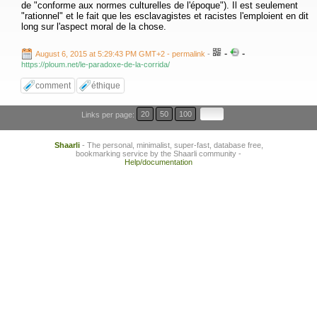
de "conforme aux normes culturelles de l'époque"). Il est seulement
"rationnel" et le fait que les esclavagistes et racistes l'emploient en dit
long sur l'aspect moral de la chose.
-
-
August 6, 2015 at 5:29:43 PM GMT+2
- permalink
-
https://ploum.net/le-paradoxe-de-la-corrida/
comment
éthique
Links per page:
20
50
100
Shaarli
- The personal, minimalist, super-fast, database free,
bookmarking service by the Shaarli community -
Help/documentation