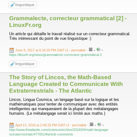
linguistique
Grammalecte, correcteur grammatical [2] -
LinuxFr.org
Un article qui détaille le travail réalisé sur un correcteur grammatical.
Très intéressant du point de vue linguistique :)
-
-
June 8, 2017 at 6:16:25 PM GMT+2
- permalink
-
https://linuxfr.org/news/grammalecte-correcteur-grammatical-2
linguistique
The Story of Lincos, the Math-Based
Language Created to Communicate With
Extraterrestrials - The Atlantic
Lincos, Lingua Cosmica, un langage basé sur la logique et les
mathématiques pour tenter de communiquer avec des entités
intelligentes qui manqueraient de la plupart des métalangages
humains. (Le métalangage serait ici limité aux maths.)
-
-
April 13, 2016 at 2:46:25 PM GMT+2
- permalink
-
http://www.theatlantic.com/science/archive/2016/04/math-language-
extraterrestrials/477051/#article-comments