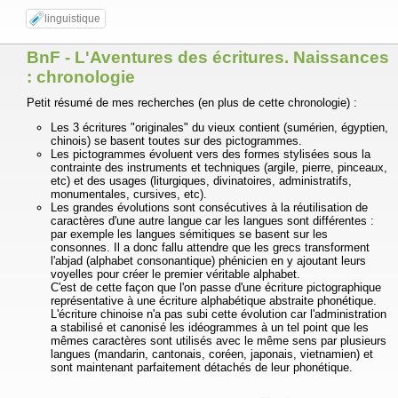
linguistique
BnF - L'Aventures des écritures. Naissances
: chronologie
Petit résumé de mes recherches (en plus de cette chronologie) :
Les 3 écritures "originales" du vieux contient (sumérien, égyptien,
chinois) se basent toutes sur des pictogrammes.
Les pictogrammes évoluent vers des formes stylisées sous la
contrainte des instruments et techniques (argile, pierre, pinceaux,
etc) et des usages (liturgiques, divinatoires, administratifs,
monumentales, cursives, etc).
Les grandes évolutions sont consécutives à la réutilisation de
caractères d'une autre langue car les langues sont différentes :
par exemple les langues sémitiques se basent sur les
consonnes. Il a donc fallu attendre que les grecs transforment
l'abjad (alphabet consonantique) phénicien en y ajoutant leurs
voyelles pour créer le premier véritable alphabet.
C'est de cette façon que l'on passe d'une écriture pictographique
représentative à une écriture alphabétique abstraite phonétique.
L'écriture chinoise n'a pas subi cette évolution car l'administration
a stabilisé et canonisé les idéogrammes à un tel point que les
mêmes caractères sont utilisés avec le même sens par plusieurs
langues (mandarin, cantonais, coréen, japonais, vietnamien) et
sont maintenant parfaitement détachés de leur phonétique.