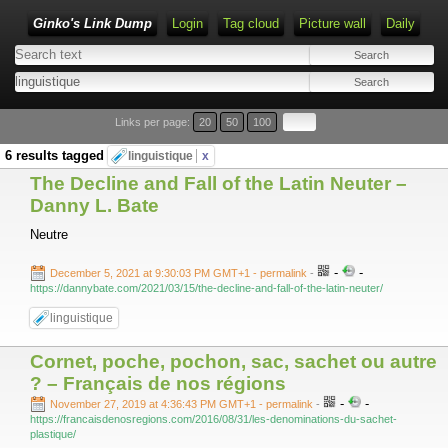
Ginko's Link Dump
Login
Tag cloud
Picture wall
Daily
Type 1 or more characters for results.
Links per page:
20
50
100
6 results tagged
linguistique
x
The Decline and Fall of the Latin Neuter –
Danny L. Bate
Neutre
-
-
December 5, 2021 at 9:30:03 PM GMT+1
- permalink
-
https://dannybate.com/2021/03/15/the-decline-and-fall-of-the-latin-neuter/
linguistique
Cornet, poche, pochon, sac, sachet ou autre
? – Français de nos régions
-
-
November 27, 2019 at 4:36:43 PM GMT+1
- permalink
-
https://francaisdenosregions.com/2016/08/31/les-denominations-du-sachet-
plastique/