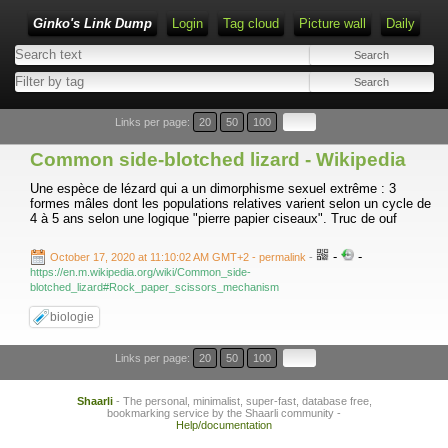
Ginko's Link Dump
Login
Tag cloud
Picture wall
Daily
Type 1 or more characters for results.
Links per page:
20
50
100
Common side-blotched lizard - Wikipedia
Une espèce de lézard qui a un dimorphisme sexuel extrême : 3
formes mâles dont les populations relatives varient selon un cycle de
4 à 5 ans selon une logique "pierre papier ciseaux". Truc de ouf
-
-
October 17, 2020 at 11:10:02 AM GMT+2
- permalink
-
https://en.m.wikipedia.org/wiki/Common_side-
blotched_lizard#Rock_paper_scissors_mechanism
biologie
Links per page:
20
50
100
Shaarli
- The personal, minimalist, super-fast, database free,
bookmarking service by the Shaarli community -
Help/documentation