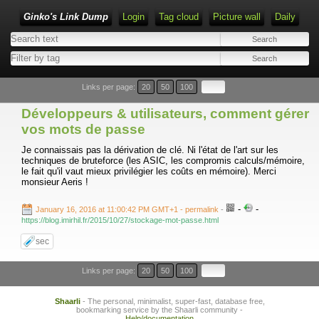
Ginko's Link Dump
Login
Tag cloud
Picture wall
Daily
Type 1 or more characters for results.
Links per page:
20
50
100
Développeurs & utilisateurs, comment gérer
vos mots de passe
Je connaissais pas la dérivation de clé. Ni l'état de l'art sur les
techniques de bruteforce (les ASIC, les compromis calculs/mémoire,
le fait qu'il vaut mieux privilégier les coûts en mémoire). Merci
monsieur Aeris !
-
-
January 16, 2016 at 11:00:42 PM GMT+1
- permalink
-
https://blog.imirhil.fr/2015/10/27/stockage-mot-passe.html
sec
Links per page:
20
50
100
Shaarli
- The personal, minimalist, super-fast, database free,
bookmarking service by the Shaarli community -
Help/documentation