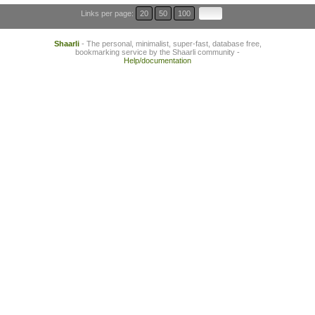
Links per page:
20
50
100
Shaarli
- The personal, minimalist, super-fast, database free,
bookmarking service by the Shaarli community -
Help/documentation