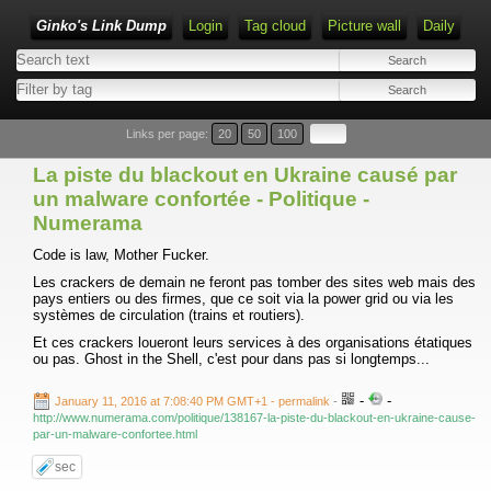
Ginko's Link Dump
Login
Tag cloud
Picture wall
Daily
Type 1 or more characters for results.
Links per page:
20
50
100
La piste du blackout en Ukraine causé par
un malware confortée - Politique -
Numerama
Code is law, Mother Fucker.
Les crackers de demain ne feront pas tomber des sites web mais des
pays entiers ou des firmes, que ce soit via la power grid ou via les
systèmes de circulation (trains et routiers).
Et ces crackers loueront leurs services à des organisations étatiques
ou pas. Ghost in the Shell, c'est pour dans pas si longtemps...
-
-
January 11, 2016 at 7:08:40 PM GMT+1
- permalink
-
http://www.numerama.com/politique/138167-la-piste-du-blackout-en-ukraine-cause-
par-un-malware-confortee.html
sec