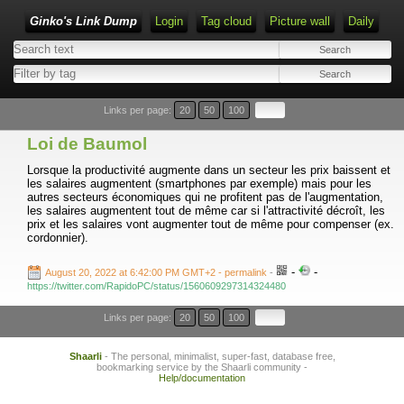
Ginko's Link Dump
Login
Tag cloud
Picture wall
Daily
Type 1 or more characters for results.
Links per page:
20
50
100
Loi de Baumol
Lorsque la productivité augmente dans un secteur les prix baissent et
les salaires augmentent (smartphones par exemple) mais pour les
autres secteurs économiques qui ne profitent pas de l'augmentation,
les salaires augmentent tout de même car si l'attractivité décroît, les
prix et les salaires vont augmenter tout de même pour compenser (ex.
cordonnier).
-
-
August 20, 2022 at 6:42:00 PM GMT+2
- permalink
-
https://twitter.com/RapidoPC/status/1560609297314324480
Links per page:
20
50
100
Shaarli
- The personal, minimalist, super-fast, database free,
bookmarking service by the Shaarli community -
Help/documentation