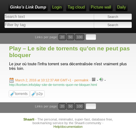
Ginko's Link Dump
Login
Tag cloud
Picture wall
Daily
Type 1 or more characters for results.
Links per page:
20
50
100
Play – Le site de torrents qu’on ne peut pas
bloquer
Le jour où toute l'infra torrent sera décentralisée n'est vraiment plus
très loin.
-
-
March 2, 2016 at 10:12:37 AM GMT+1
- permalink
-
http://korben.info/play-site-de-torrents-quon-ne-bloquer.html
torrents
p2p
Links per page:
20
50
100
Shaarli
- The personal, minimalist, super-fast, database free,
bookmarking service by the Shaarli community -
Help/documentation