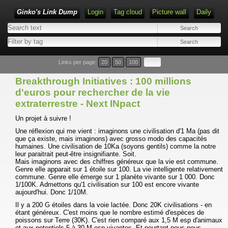
Ginko's Link Dump
Login
Tag cloud
Picture wall
Daily
Type 1 or more characters for results.
Links per page:
20
50
100
Breakthrough Initiatives : 100 millions
d'euros pour rechercher de la vie
extraterrestre - Next INpact
Un projet à suivre !
Une réflexion qui me vient : imaginons une civilisation d'1 Ma (pas dit
que ça existe, mais imaginons) avec grosso modo des capacités
humaines. Une civilisation de 10Ka (soyons gentils) comme la notre
leur paraitrait peut-être insignifiante. Soit.
Mais imaginons avec des chiffres généreux que la vie est commune.
Genre elle apparait sur 1 étoile sur 100. La vie intelligente relativement
commune. Genre elle émerge sur 1 planète vivante sur 1 000. Donc
1/100K. Admettons qu'1 civilisation sur 100 est encore vivante
aujourd'hui. Donc 1/10M.
Il y a 200 G étoiles dans la voie lactée. Donc 20K civilisations - en
étant généreux. C'est moins que le nombre estimé d'espèces de
poissons sur Terre (30K). C'est rien comparé aux 1,5 M esp d'animaux
et aux potentiels 5 à 30 M esp vivantes. Et pourtant nous nous