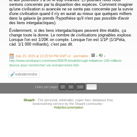
sentons concernés par la disparition des espèces. Comment imaginer
qu'une civilisation si avancée ne se sente pas concernée par la survie
d'une civilisation quand il n'y en aurait au mieux que quelques milliers
dans la galaxie (je prends l'hypothèse qu'il n'est pas possible d'avoir
des liens intergalactiques).
Évidemment, si des liens intergalactiques peuvent être établis, ça
change toute la donne. Le nombre de civilisations joignables explose.
Lorsque l'on est 1/20K on compte. Lorsque l'on est 1/1P (1/1Péta,
càd. 1/1 000 milliards), c'est pas dit.
-
-
July 23, 2015 at 12:25:53 PM GMT+2
- permalink
-
http://www.nextinpact.com/news/95878-breakthrough-initiatives-100-millions-
deuros-pour-rechercher-vie-extraterrestre.htm
extraterrestre
Links per page:
20
50
100
Shaarli
- The personal, minimalist, super-fast, database free,
bookmarking service by the Shaarli community -
Help/documentation