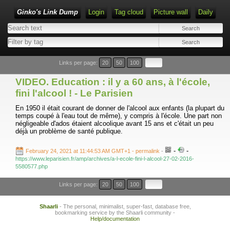
Ginko's Link Dump
Login
Tag cloud
Picture wall
Daily
Type 1 or more characters for results.
Links per page:
20
50
100
VIDEO. Education : il y a 60 ans, à l'école,
fini l'alcool ! - Le Parisien
En 1950 il était courant de donner de l'alcool aux enfants (la plupart du
temps coupé à l'eau tout de même), y compris à l'école. Une part non
négligeable d'ados étaient alcoolique avant 15 ans et c'était un peu
déjà un problème de santé publique.
-
-
February 24, 2021 at 11:44:53 AM GMT+1
- permalink
-
https://www.leparisien.fr/amp/archives/a-l-ecole-fini-l-alcool-27-02-2016-
5580577.php
Links per page:
20
50
100
Shaarli
- The personal, minimalist, super-fast, database free,
bookmarking service by the Shaarli community -
Help/documentation