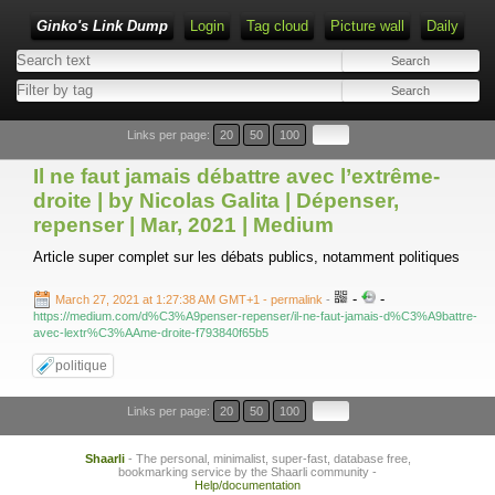
Ginko's Link Dump
Login
Tag cloud
Picture wall
Daily
Type 1 or more characters for results.
Links per page:
20
50
100
Il ne faut jamais débattre avec l’extrême-
droite | by Nicolas Galita | Dépenser,
repenser | Mar, 2021 | Medium
Article super complet sur les débats publics, notamment politiques
-
-
March 27, 2021 at 1:27:38 AM GMT+1
- permalink
-
https://medium.com/d%C3%A9penser-repenser/il-ne-faut-jamais-d%C3%A9battre-
avec-lextr%C3%AAme-droite-f793840f65b5
politique
Links per page:
20
50
100
Shaarli
- The personal, minimalist, super-fast, database free,
bookmarking service by the Shaarli community -
Help/documentation