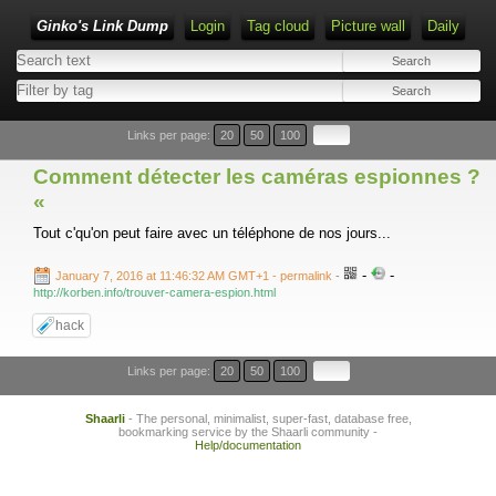
Ginko's Link Dump
Login
Tag cloud
Picture wall
Daily
Type 1 or more characters for results.
Links per page:
20
50
100
Comment détecter les caméras espionnes ?
«
Tout c'qu'on peut faire avec un téléphone de nos jours...
-
-
January 7, 2016 at 11:46:32 AM GMT+1
- permalink
-
http://korben.info/trouver-camera-espion.html
hack
Links per page:
20
50
100
Shaarli
- The personal, minimalist, super-fast, database free,
bookmarking service by the Shaarli community -
Help/documentation