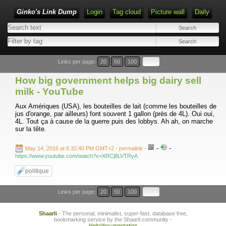
Ginko's Link Dump
Login
Tag cloud
Picture wall
Daily
Type 1 or more characters for results.
Links per page:
20
50
100
How big government helps big dairy sell
milk - YouTube
Aux Amériques (USA), les bouteilles de lait (comme les bouteilles de
jus d'orange, par ailleurs) font souvent 1 gallon (près de 4L). Oui oui,
4L. Tout ça à cause de la guerre puis des lobbys. Ah ah, on marche
sur la tête.
-
-
May 14, 2016 at 6:32:40 PM GMT+2
- permalink
-
https://www.youtube.com/watch?v=XRCj8LVTRyA
politique
Links per page:
20
50
100
Shaarli
- The personal, minimalist, super-fast, database free,
bookmarking service by the Shaarli community -
Help/documentation