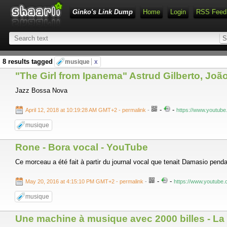
Ginko's Link Dump
Home
Login
RSS Feed
8 results tagged
musique
x
"The Girl from Ipanema" Astrud Gilberto, Joã
Jazz Bossa Nova
-
-
April 12, 2018 at 10:19:28 AM GMT+2
- permalink
-
https://www.youtub
musique
Rone - Bora vocal - YouTube
Ce morceau a été fait à partir du journal vocal que tenait Damasio penda
-
-
May 20, 2016 at 4:15:10 PM GMT+2
- permalink
-
https://www.youtub
musique
Une machine à musique avec 2000 billes - La 