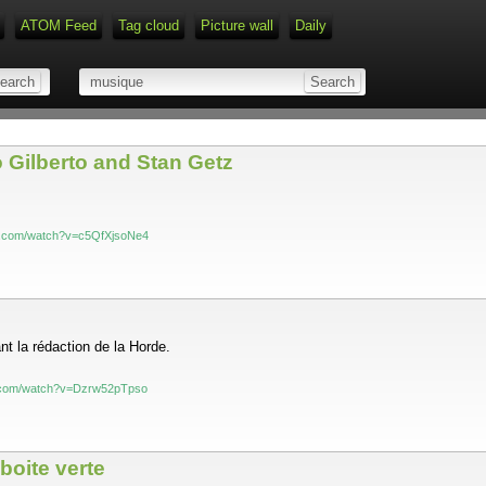
ATOM Feed
Tag cloud
Picture wall
Daily
Type 1 or more characters for r
o Gilberto and Stan Getz
e.com/watch?v=c5QfXjsoNe4
nt la rédaction de la Horde.
e.com/watch?v=Dzrw52pTpso
boite verte