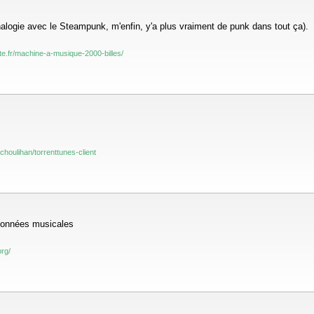
alogie avec le Steampunk, m'enfin, y'a plus vraiment de punk dans tout ça).
rte.fr/machine-a-musique-2000-billes/
tchoulihan/torrenttunes-client
adonnées musicales
org/