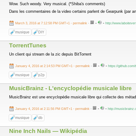
Wow. Such woody. Very musical. (*Shiba's comments)
Dans les commentaires de la video certains parlent de Gearpunk (par an
-
-
March 3, 2016 at 7:12:58 PM GMT+1
- permalink
-
http://www.laboiteve
musique
DIY
TorrentTunes
Un client qui stream de la zic depuis BitTorrent
-
-
January 4, 2016 at 2:14:53 PM GMT+1
- permalink
-
https://github.com/
musique
p2p
MusicBrainz - L'encyclopédie musicale libre
MusicBrainz est une encyclopédie musicale libre qui collecte des mét
-
-
January 4, 2016 at 2:11:56 PM GMT+1
- permalink
-
http://musicbrainz.
musique
db
Nine Inch Nails — Wikipédia