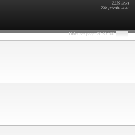
2139 links
238 private links
esults.
Links per page:
20
50
100