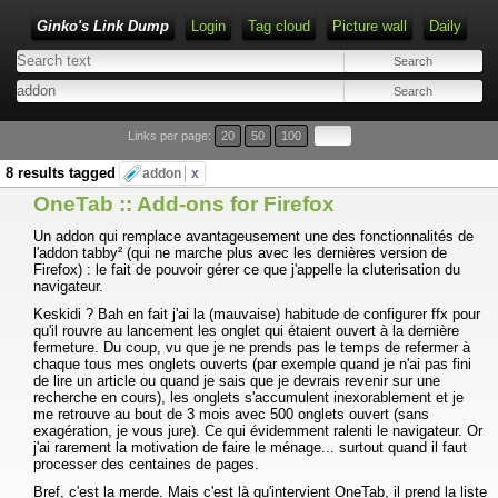
Ginko's Link Dump
Login
Tag cloud
Picture wall
Daily
Type 1 or more characters for results.
Links per page:
20
50
100
8 results tagged
addon
x
OneTab :: Add-ons for Firefox
Un addon qui remplace avantageusement une des fonctionnalités de
l'addon tabby² (qui ne marche plus avec les dernières version de
Firefox) : le fait de pouvoir gérer ce que j'appelle la cluterisation du
navigateur.
Keskidi ? Bah en fait j'ai la (mauvaise) habitude de configurer ffx pour
qu'il rouvre au lancement les onglet qui étaient ouvert à la dernière
fermeture. Du coup, vu que je ne prends pas le temps de refermer à
chaque tous mes onglets ouverts (par exemple quand je n'ai pas fini
de lire un article ou quand je sais que je devrais revenir sur une
recherche en cours), les onglets s'accumulent inexorablement et je
me retrouve au bout de 3 mois avec 500 onglets ouvert (sans
exagération, je vous jure). Ce qui évidemment ralenti le navigateur. Or
j'ai rarement la motivation de faire le ménage... surtout quand il faut
processer des centaines de pages.
Bref, c'est la merde. Mais c'est là qu'intervient OneTab, il prend la liste