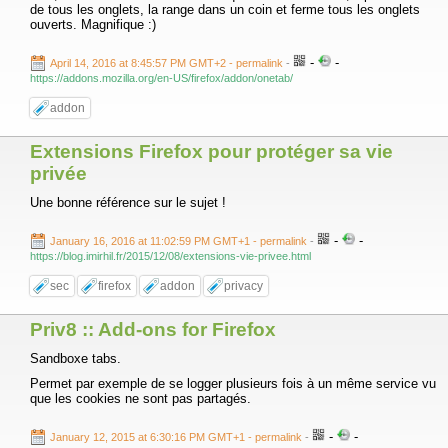
de tous les onglets, la range dans un coin et ferme tous les onglets
ouverts. Magnifique :)
-
-
April 14, 2016 at 8:45:57 PM GMT+2
- permalink
-
https://addons.mozilla.org/en-US/firefox/addon/onetab/
addon
Extensions Firefox pour protéger sa vie
privée
Une bonne référence sur le sujet !
-
-
January 16, 2016 at 11:02:59 PM GMT+1
- permalink
-
https://blog.imirhil.fr/2015/12/08/extensions-vie-privee.html
sec
firefox
addon
privacy
Priv8 :: Add-ons for Firefox
Sandboxe tabs.
Permet par exemple de se logger plusieurs fois à un même service vu
que les cookies ne sont pas partagés.
-
-
January 12, 2015 at 6:30:16 PM GMT+1
- permalink
-