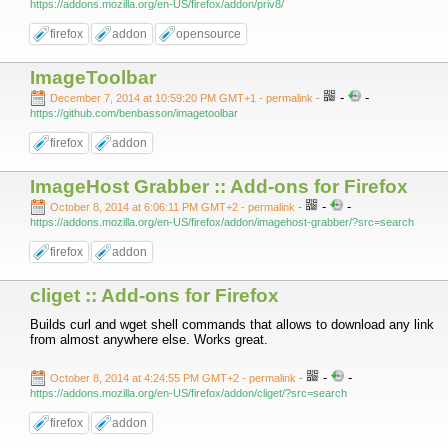
https://addons.mozilla.org/en-US/firefox/addon/priv8/
firefox
addon
opensource
ImageToolbar
-
-
December 7, 2014 at 10:59:20 PM GMT+1
- permalink
-
https://github.com/benbasson/imagetoolbar
firefox
addon
ImageHost Grabber :: Add-ons for Firefox
-
-
October 8, 2014 at 6:06:11 PM GMT+2
- permalink
-
https://addons.mozilla.org/en-US/firefox/addon/imagehost-grabber/?src=search
firefox
addon
cliget :: Add-ons for Firefox
Builds curl and wget shell commands that allows to download any link
from almost anywhere else. Works great.
-
-
October 8, 2014 at 4:24:55 PM GMT+2
- permalink
-
https://addons.mozilla.org/en-US/firefox/addon/cliget/?src=search
firefox
addon