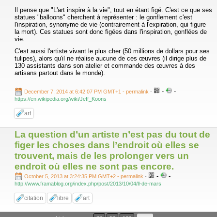
Il pense que "L'art inspire à la vie", tout en étant figé. C'est ce que ses
statues "balloons" cherchent à représenter : le gonflement c'est
l'inspiration, synonyme de vie (contrairement à l'expiration, qui figure
la mort). Ces statues sont donc figées dans l'inspiration, gonflées de
vie.
C'est aussi l'artiste vivant le plus cher (50 millions de dollars pour ses
tulipes), alors qu'il ne réalise aucune de ces œuvres (il dirige plus de
130 assistants dans son atelier et commande des œuvres à des
artisans partout dans le monde).
-
-
December 7, 2014 at 6:42:07 PM GMT+1
- permalink
-
https://en.wikipedia.org/wiki/Jeff_Koons
art
La question d’un artiste n’est pas du tout de
figer les choses dans l’endroit où elles se
trouvent, mais de les prolonger vers un
endroit où elles ne sont pas encore.
-
-
October 5, 2013 at 3:24:35 PM GMT+2
- permalink
-
http://www.framablog.org/index.php/post/2013/10/04/ll-de-mars
citation
libre
art