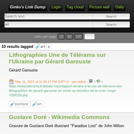
Ginko's Link Dump
Login
Tag cloud
Picture wall
Daily
Type 1 or more characters for results.
Links per page:
20
50
100
10 results tagged
art
x
Lithographies Une de Télérama sur
l'Ukraine par Gérard Garouste
Gérard Garouste
-
-
May 11, 2022 at 11:04:17 PM GMT+2
- permalink
-
https://www.telerama.fr/debats-reportages/l-ukraine-a-la-une-de-telerama-des-
lithographies-de-gerard-garouste-en-vente-au-benefice-de-la-croix-rouge-
7009159.php
peinture
art
Gustave Doré - Wikimedia Commons
Gravure de Gustave Doré illustrant "Paradise Lost" de John Milton.