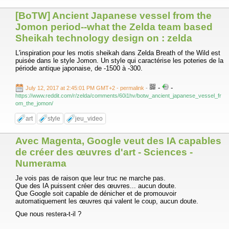
[BoTW] Ancient Japanese vessel from the
Jomon period--what the Zelda team based
Sheikah technology design on : zelda
L'inspiration pour les motis sheikah dans Zelda Breath of the Wild est
puisée dans le style Jomon. Un style qui caractérise les poteries de la
période antique japonaise, de -1500 à -300.
-
-
July 12, 2017 at 2:45:01 PM GMT+2
- permalink
-
https://www.reddit.com/r/zelda/comments/60i1hv/botw_ancient_japanese_vessel_fr
om_the_jomon/
art
style
jeu_video
Avec Magenta, Google veut des IA capables
de créer des œuvres d'art - Sciences -
Numerama
Je vois pas de raison que leur truc ne marche pas.
Que des IA puissent créer des œuvres... aucun doute.
Que Google soit capable de dénicher et de promouvoir
automatiquement les œuvres qui valent le coup, aucun doute.
Que nous restera-t-il ?