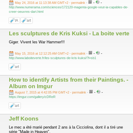
-
-
May 24, 2016 at 11:13:38 AM GMT+2
- permalink
-
http://www.numerama.com/sciences/172120-magenta-google-veut-ia-capables-de-
creer-oeuvres-dart.html
IA
art
Les sculptures de Kris Kuksi - La boite verte
Giger. Vivent les War Hammer!!!
-
-
May 15, 2016 at 12:12:25 AM GMT+2
- permalink
-
http://www.laboiteverte.fr/les-sculptures-de-kris-kuksi/?l=sb1
art
How to identify Artists from their Paintings. -
Album on Imgur
-
-
August 7, 2015 at 4:42:05 PM GMT+2
- permalink
-
https://imgur.com/gallery/cDReR
art
Jeff Koons
Le mec a été marié pendant 2 ans à la Cicciolina, dont il a tiré une
série "Made in Heaven".