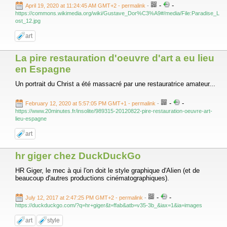
-
-
April 19, 2020 at 11:24:45 AM GMT+2
- permalink
-
https://commons.wikimedia.org/wiki/Gustave_Dor%C3%A9#/media/File:Paradise_L
ost_12.jpg
art
La pire restauration d'oeuvre d'art a eu lieu
en Espagne
Un portrait du Christ a été massacré par une restauratrice amateur...
-
-
February 12, 2020 at 5:57:05 PM GMT+1
- permalink
-
https://www.20minutes.fr/insolite/989315-20120822-pire-restauration-oeuvre-art-
lieu-espagne
art
hr giger chez DuckDuckGo
HR Giger, le mec à qui l'on doit le style graphique d'Alien (et de
beaucoup d'autres productions cinématographiques).
-
-
July 12, 2017 at 2:47:25 PM GMT+2
- permalink
-
https://duckduckgo.com/?q=hr+giger&t=ffab&atb=v35-3b_&iax=1&ia=images
art
style